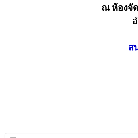
ณ ห้องจ
อ
สน