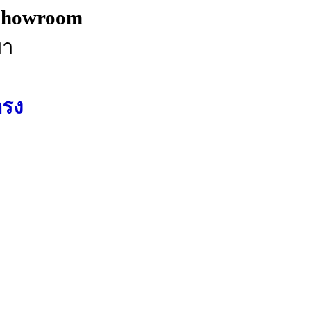
 Showroom
ยา
รง