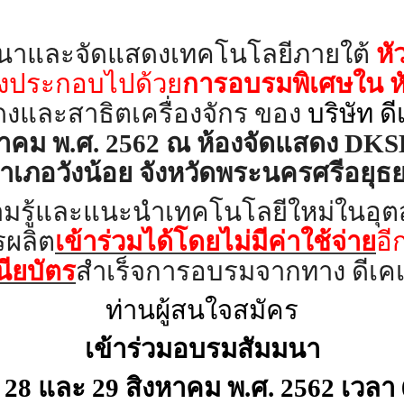
นาและจัดแสดงเทคโนโลยีภายใต้
หั
ึ่งประกอบไปด้วย
การอบรมพิเศษใน ห
ดงและสาธิตเครื่
องจักร ของ
บริษัท ด
งหาคม พ.ศ. 2562 ณ ห้องจัดแสดง
DKS
ำเภอวังน้อย จังหวัดพระนครศรีอยุธ
มรู้และแนะนำเทคโนโลยีใหม่
ในอุต
ผลิต
เข้าร่
วมได้โดยไม่มีค่าใช้จ่าย
อี
นียบัตร
สำ
เร็จการอบรมจากทาง ดีเคเ
ท่านผู้สนใจสมัคร
เข้าร่วมอบรมสัมมนา
่
28
และ
29
สิงหาคม พ.ศ.
2562
เวลา