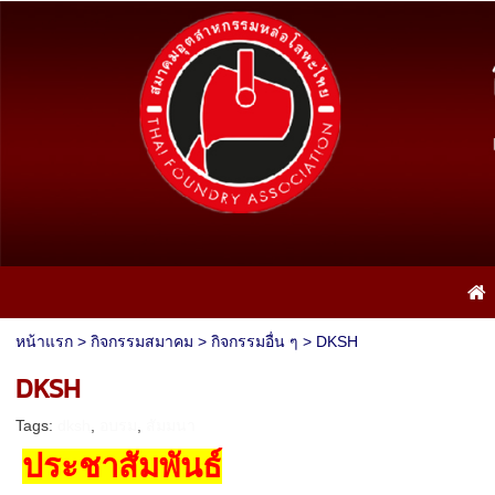
หน้าแรก
>
กิจกรรมสมาคม
>
กิจกรรมอื่น ๆ
>
DKSH
DKSH
Tags:
dksh
,
อบรม
,
สัมมนา
ประชาสัมพันธ์