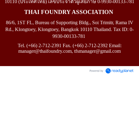
10110
(
ประเทศไทย)
เลขประจำตัวผู้เสียภาษี
0-9930-00133-781
THAI FOUNDRY ASSOCIATION
86/6, 1ST FL, Bureau of Supporting Bldg., Soi Trimitr, Rama IV
Rd., Klongtoey, Klongtoey, Bangkok 10110 Thailand.
Tax ID: 0-
9930-00133-781
Tel. (+66) 2-712-2391 Fax. (+66) 2-712-2392 Email:
manager@thaifoundry.com
, tfsmanager
@
gmail.com