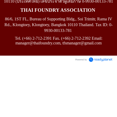
10110
(
ประเทศไทย)
เลขประจำตัวผู้เสียภาษี
0-9930-00133-781
THAI FOUNDRY ASSOCIATION
86/6, 1ST FL, Bureau of Supporting Bldg., Soi Trimitr, Rama IV
Rd., Klongtoey, Klongtoey, Bangkok 10110 Thailand.
Tax ID: 0-
9930-00133-781
Tel. (+66) 2-712-2391 Fax. (+66) 2-712-2392 Email:
manager@thaifoundry.com
, tfsmanager
@
gmail.com